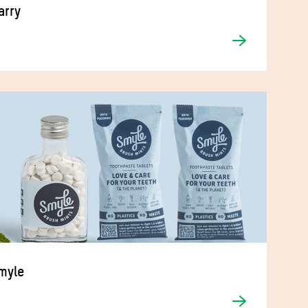
arry
myle