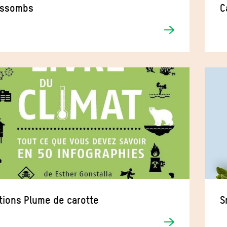
ossombs
C
tions Plume de carotte
S