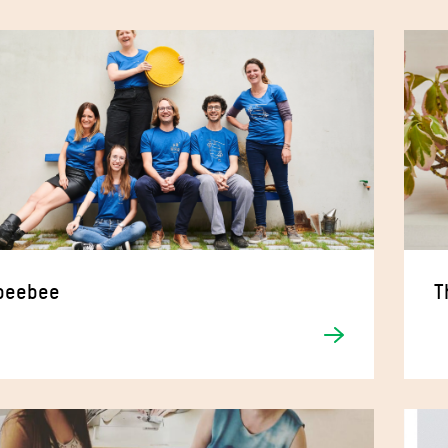
beebee
T