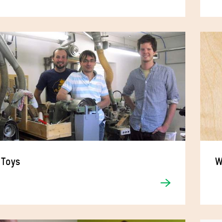
 Toys
W